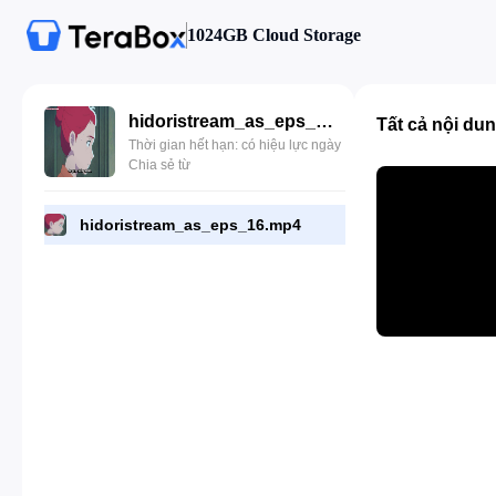
1024GB Cloud Storage
hidoristream_as_eps_16.mp4
Tất cả nội du
Thời gian hết hạn: có hiệu lực ngày
Chia sẻ từ
hidoristream_as_eps_16.mp4