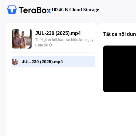
1024GB Cloud Storage
JUL-230 (2025).mp4
Tất cả nội du
Thời gian hết hạn: có hiệu lực ngày
Chia sẻ từ
JUL-230 (2025).mp4