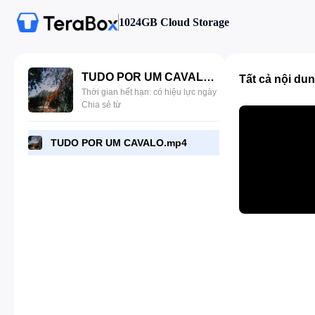
1024GB Cloud Storage
TUDO POR UM CAVALO.mp4
Tất cả nội du
Thời gian hết hạn: có hiệu lực ngày
Chia sẻ từ
TUDO POR UM CAVALO.mp4