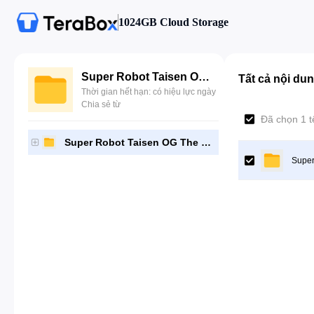
1024GB Cloud Storage
Super Robot Taisen OG The Moon Dwellers [BLJS10335]-[Gutamps Official]
Tất cả nội du
Thời gian hết hạn: có hiệu lực ngày
Chia sẻ từ
Đã chọn 1 t
Super Robot Taisen OG The Moon Dwellers [BLJS10335]-[Gutamps Official]
Super