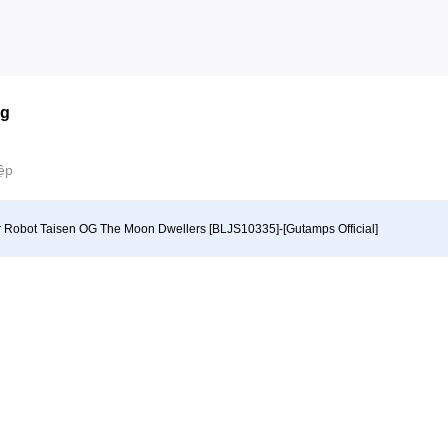
ng
ệp
 Robot Taisen OG The Moon Dwellers [BLJS10335]-[Gutamps Official]