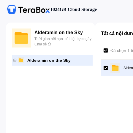
1024GB Cloud Storage
Alderamin on the Sky
Tất cả nội du
Thời gian hết hạn: có hiệu lực ngày
Chia sẻ từ
Đã chọn 1 t
Alderamin on the Sky
Alder