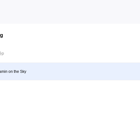
ng
ệp
amin on the Sky