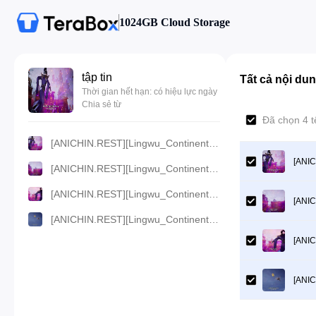
1024GB Cloud Storage
tập tin
Tất cả nội du
Thời gian hết hạn: có hiệu lực ngày
Chia sẻ từ
Đã chọn 4 
[ANICHIN.REST][Lingwu_Continent][2024][58].[1080p].mp4
[ANIC
[ANICHIN.REST][Lingwu_Continent][2024][58].[720p].mp4
[ANICHIN.REST][Lingwu_Continent][2024][58].[480p].mp4
[ANIC
[ANICHIN.REST][Lingwu_Continent][2024][58].[360p].mp4
[ANIC
[ANIC