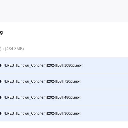
ng
tệp (434.3MB)
HIN.REST][Lingwu_Continent][2024][58].[1080p].mp4
HIN.REST][Lingwu_Continent][2024][58].[720p].mp4
HIN.REST][Lingwu_Continent][2024][58].[480p].mp4
HIN.REST][Lingwu_Continent][2024][58].[360p].mp4