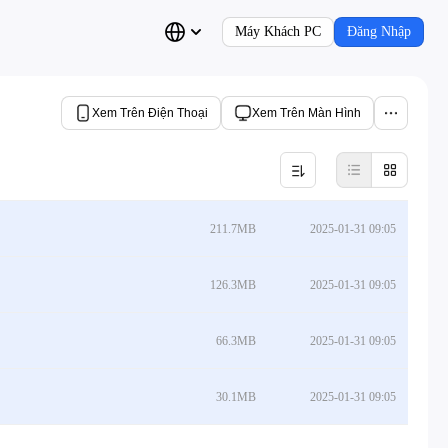
Máy Khách PC
Đăng Nhập
Xem Trên Điện Thoại
Xem Trên Màn Hình
211.7MB
2025-01-31 09:05
126.3MB
2025-01-31 09:05
66.3MB
2025-01-31 09:05
30.1MB
2025-01-31 09:05