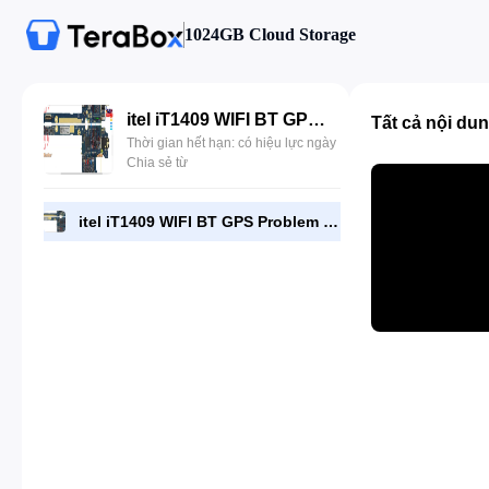
1024GB Cloud Storage
itel iT1409 WIFI BT GPS Problem Repair All Line Jumper ways .mov
Tất cả nội du
Thời gian hết hạn: có hiệu lực ngày
Chia sẻ từ
itel iT1409 WIFI BT GPS Problem Repair All Line Jumper ways .mov