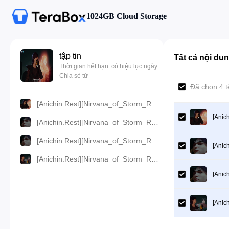
1024GB Cloud Storage
tập tin
Tất cả nội du
Thời gian hết hạn: có hiệu lực ngày
Chia sẻ từ
Đã chọn 4 
[Anichin.Rest][Nirvana_of_Storm_Rider][2024][12].[1080p].mp4
[Anic
[Anichin.Rest][Nirvana_of_Storm_Rider][2024][12].[720p].mp4
[Anichin.Rest][Nirvana_of_Storm_Rider][2024][12].[480p].mp4
[Anic
[Anichin.Rest][Nirvana_of_Storm_Rider][2024][12].[360p].mp4
[Anic
[Anic