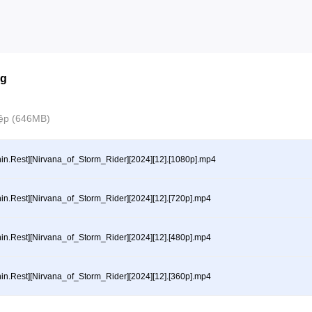
ng
tệp (646MB)
hin.Rest][Nirvana_of_Storm_Rider][2024][12].[1080p].mp4
hin.Rest][Nirvana_of_Storm_Rider][2024][12].[720p].mp4
hin.Rest][Nirvana_of_Storm_Rider][2024][12].[480p].mp4
hin.Rest][Nirvana_of_Storm_Rider][2024][12].[360p].mp4