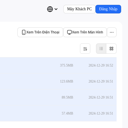
Máy Khách PC
Đăng Nhập
Xem Trên Điện Thoại
Xem Trên Màn Hình
375.5MB
2024-12-29 16:52
123.6MB
2024-12-29 16:51
89.5MB
2024-12-29 16:51
57.4MB
2024-12-29 16:51