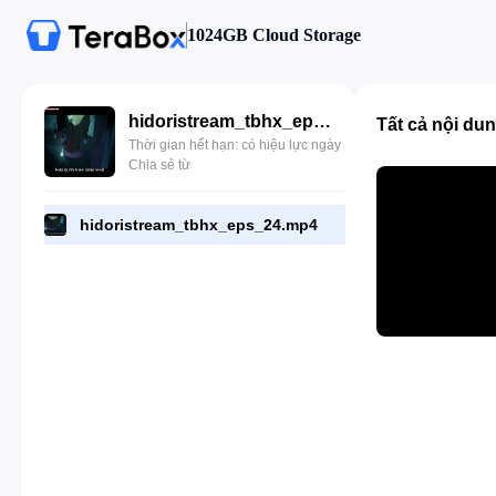
1024GB Cloud Storage
hidoristream_tbhx_eps_24.mp4
Tất cả nội du
Thời gian hết hạn: có hiệu lực ngày
Chia sẻ từ
hidoristream_tbhx_eps_24.mp4