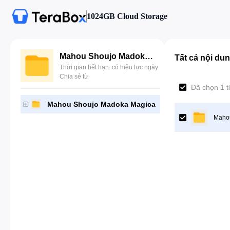
1024GB Cloud Storage
Mahou Shoujo Madoka Magica
Tất cả nội du
Thời gian hết hạn: có hiệu lực ngày
Chia sẻ từ
Đã chọn 1 t
Mahou Shoujo Madoka Magica
Maho