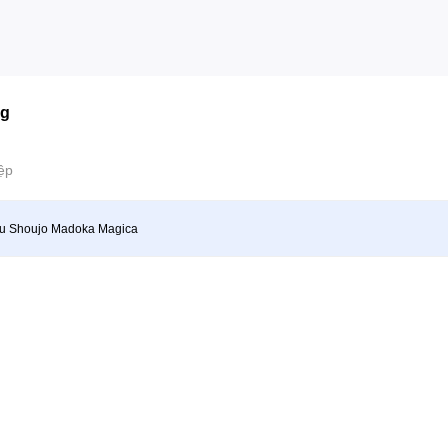
ng
ệp
u Shoujo Madoka Magica