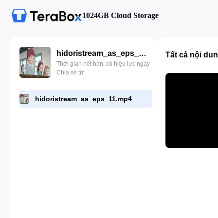
1024GB Cloud Storage
hidoristream_as_eps_11.mp4
Tất cả nội du
Thời gian hết hạn: có hiệu lực ngày
Chia sẻ từ
hidoristream_as_eps_11.mp4