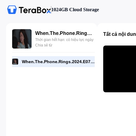
1024GB Cloud Storage
When.The.Phone.Rings.2024.E07.720p.NF.WEB.[RMC].mp4
Tất cả nội du
Thời gian hết hạn: có hiệu lực ngày
Chia sẻ từ
When.The.Phone.Rings.2024.E07.720p.NF.WEB.[RMC].mp4