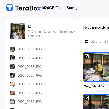
1024GB Cloud Storage
tập tin
Tất cả nội du
Thời gian hết hạn: có hiệu lực ngày
Chia sẻ từ
Đã chọn 20
DSC_0053.JPG
DSC_0054.JPG
DSC_0055.JPG
DSC_0056.JPG
DSC_0057.JPG
DSC_0053.JPG
DSC_0058.JPG
DSC_0059.JPG