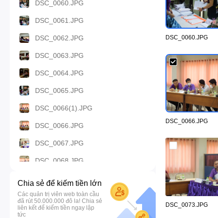
DSC_0060.JPG
DSC_0061.JPG
DSC_0062.JPG
DSC_0060.JPG
DSC_0063.JPG
DSC_0064.JPG
DSC_0065.JPG
DSC_0066(1).JPG
DSC_0066.JPG
DSC_0066.JPG
DSC_0067.JPG
DSC_0068.JPG
DSC_0069.JPG
Chia sẻ để kiếm tiền lớn
Các quản trị viên web toàn cầu
DSC_0070.JPG
đã rút 50.000.000 đô la! Chia sẻ
DSC_0073.JPG
liên kết để kiếm tiền ngay lập
DSC_0071.JPG
tức