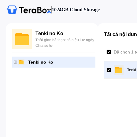
1024GB Cloud Storage
Tenki no Ko
Tất cả nội du
Thời gian hết hạn: có hiệu lực ngày
Chia sẻ từ
Đã chọn 1 t
Tenki no Ko
Tenki