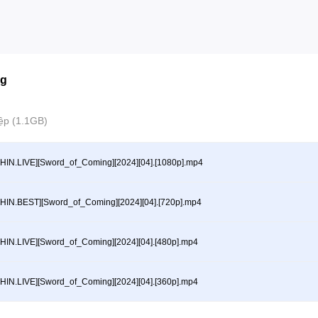
ng
ệp (1.1GB)
HIN.LIVE][Sword_of_Coming][2024][04].[1080p].mp4
HIN.BEST][Sword_of_Coming][2024][04].[720p].mp4
HIN.LIVE][Sword_of_Coming][2024][04].[480p].mp4
HIN.LIVE][Sword_of_Coming][2024][04].[360p].mp4