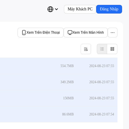
Máy Khách PC
Đăng Nhập
Xem Trên Điện Thoại
Xem Trên Màn Hình
554.7MB
2024-08-23 07:55
349.2MB
2024-08-23 07:55
150MB
2024-08-23 07:55
86.6MB
2024-08-23 07:54