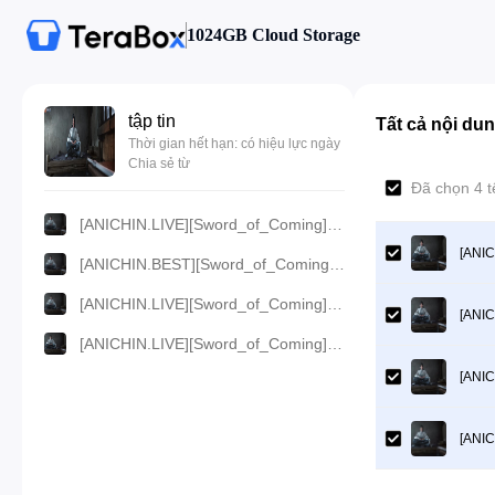
1024GB Cloud Storage
tập tin
Tất cả nội du
Thời gian hết hạn: có hiệu lực ngày
Chia sẻ từ
Đã chọn 4 t
[ANICHIN.LIVE][Sword_of_Coming][2024][04].[1080p].mp4
[ANIC
[ANICHIN.BEST][Sword_of_Coming][2024][04].[720p].mp4
[ANICHIN.LIVE][Sword_of_Coming][2024][04].[480p].mp4
[ANIC
[ANICHIN.LIVE][Sword_of_Coming][2024][04].[360p].mp4
[ANIC
[ANIC