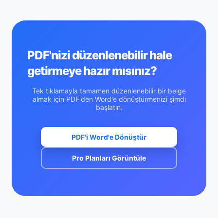
saniyeler içinde bir Word belgesine dönüştürecektir.
PDF'nizi düzenlenebilir hale
getirmeye hazır mısınız?
Tek tıklamayla tamamen düzenlenebilir bir belge
almak için PDF'den Word'e dönüştürmenizi şimdi
başlatın.
PDF'i Word'e Dönüştür
Pro Planları Görüntüle