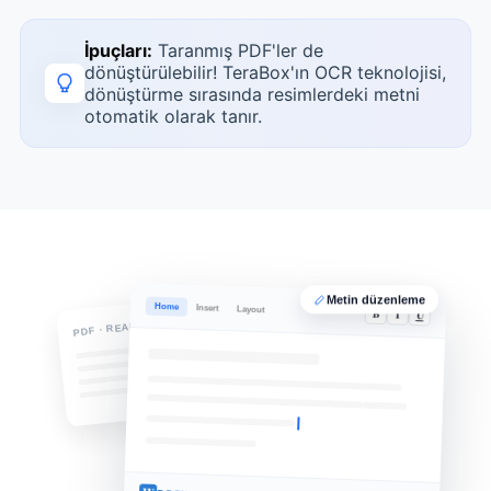
İpuçları:
Taranmış PDF'ler de
dönüştürülebilir! TeraBox'ın OCR teknolojisi,
dönüştürme sırasında resimlerdeki metni
otomatik olarak tanır.
Metin düzenleme
Home
Insert
Layout
B
I
U
PDF · READ-ONLY