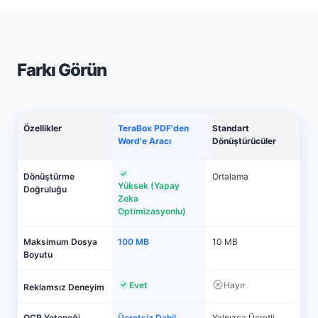
Farkı Görün
Özellikler
TeraBox PDF'den
Standart
Word'e Aracı
Dönüştürücüler
Dönüştürme
Ortalama
Yüksek (Yapay
Doğruluğu
Zeka
Optimizasyonlu)
Maksimum Dosya
100 MB
10 MB
Boyutu
Evet
Hayır
Reklamsız Deneyim
OCR Yeteneği
Ücretsiz Dahil
Yalnızca Ücretli