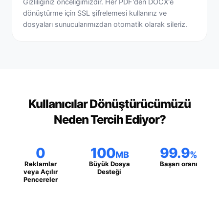
Gizliliğiniz önceliğimizdir. Her PDF'den DOCX'e
dönüştürme için SSL şifrelemesi kullanırız ve
dosyaları sunucularımızdan otomatik olarak sileriz.
Kullanıcılar Dönüştürücümüzü
Neden Tercih Ediyor?
0
100
99.9
MB
%
Reklamlar
Büyük Dosya
Başarı oranı
veya Açılır
Desteği
Pencereler