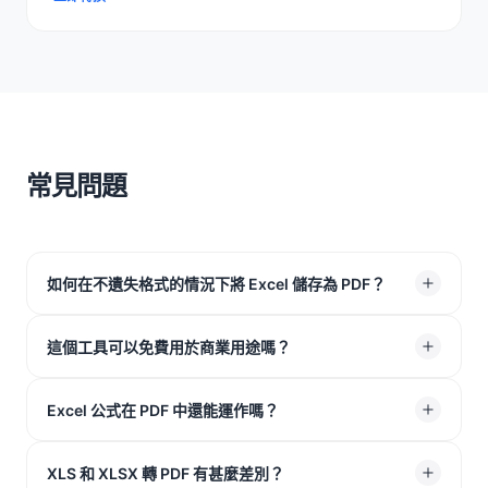
常見問題
如何在不遺失格式的情況下將 Excel 儲存為 PDF？
使用我們的網上 Excel 轉 PDF 工具即可。這是安全將
這個工具可以免費用於商業用途嗎？
Excel 儲存為 PDF 的實用工具，可以固定表格、圖表與儲
存格版面。
可以。下載的檔案不會有水印，你可以放心將 XLSX 轉
Excel 公式在 PDF 中還能運作嗎？
PDF 用於商業或專業工作。
不能，因為 PDF 是非互動式檔案。不過，當你將 XLS 轉
XLS 和 XLSX 轉 PDF 有甚麼差別？