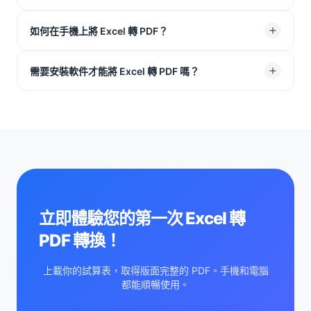
成 PDF 時，所有已計算出的數值都會正確保留在頁面上。
沒有差別。Excel 轉 PDF 的轉換結果對這兩種格式都能產
如何在手機上將 Excel 轉 PDF？
生乾淨一致的檔案。我們的工具可順暢支援 XLS 和
XLSX。
打開手機瀏覽器，例如 Safari 或 Chrome，上載你的試算
需要安裝軟件才能將 Excel 轉 PDF 嗎？
表，然後點擊開始轉換。操作和在電腦上一樣快速簡單。
不需要。所有流程都在瀏覽器中完成。毋須下載、毋須安
裝，也不會佔用裝置記憶體。
立即體驗您的第一次 Excel 轉
PDF 轉換！
上載你的試算表，取得版面完整的 PDF。手機和電腦
都能順暢使用。