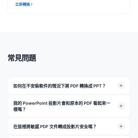
立即轉換
常見問題
如何在不安裝軟件的情況下將 PDF 轉換成 PPT？
只需在這裡上載檔案即可。我們的工具完全在網上運作，
我的 PowerPoint 投影片會和原本的 PDF 看起來一
樣嗎？
毋須安裝或下載任何軟件。
會。AI 會協助保留字型、圖片及位置，是一款精準的網上
在這裡將敏感 PDF 文件轉成投影片安全嗎？
PDF 轉 PowerPoint 工具。