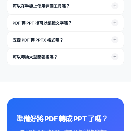
安全。我們使用高等級安全技術保護你的檔案，未經你的
可以在手機上使用這個工具嗎？
允許，其他人無法查看你的內容。
可以。你可以在任何手機瀏覽器中使用 TeraBox 將 PDF
PDF 轉 PPT 後可以編輯文字嗎？
轉換成 PowerPoint。工具已針對流動裝置優化，並支援
Safari、Chrome 及 Firefox。
可以，所有文字都會轉換成可編輯的 Microsoft
支援 PDF 轉 PPTX 格式嗎？
PowerPoint 物件。
支援。我們的網上 PDF 轉 PPT 工具會輸出高質素的
可以轉換大型簡報檔嗎？
.PPTX 檔案。
可以。我們支援最高 100MB 的檔案。即使你的文件包含大
量圖片及表格，工具也能順暢處理。
準備好將 PDF 轉成 PPT 了嗎？