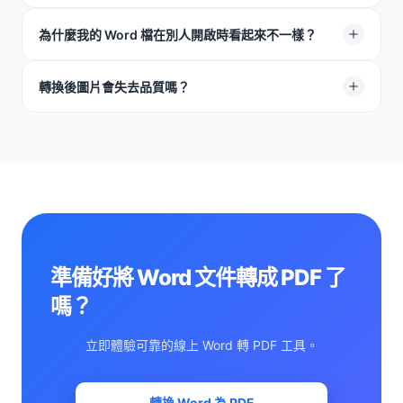
改。如果之後需要編輯，建議保留原始 Word 檔，在 Word
中修改後再重新轉換。你也可以使用我們的 PDF 轉 Word
會。我們會將字型鎖定在檔案中。即使對方的手機或電腦
為什麼我的 Word 檔在別人開啟時看起來不一樣？
工具將 PDF 轉回可編輯格式。
沒有該字型，也能看到你原本設定的文件效果。
Word 文件可能會因為對方的螢幕尺寸、字型或軟體版本不
轉換後圖片會失去品質嗎？
同而改變。使用我們的工具將 Word 轉成 PDF，可以固定
版面、文字與間距，讓所有人看到的內容一致。
不會。將 DOCX 轉 PDF 時，檔案會盡可能保持高品質，
圖片不會變得模糊。
準備好將 Word 文件轉成 PDF 了
嗎？
立即體驗可靠的線上 Word 轉 PDF 工具。
轉換 Word 為 PDF