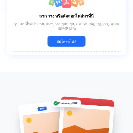
ลาก วาง หรือคัดลอกไฟล์มาที่นี่
รูปแบบที่รองรับ: pdf, docx, doc, pptx, ppt, xlsx, xls, png, jpg, jpeg (สูงสุด
100MB MB)
อัปโหลดไฟล์
Photo.pdf
Print-ready PDF
JPG