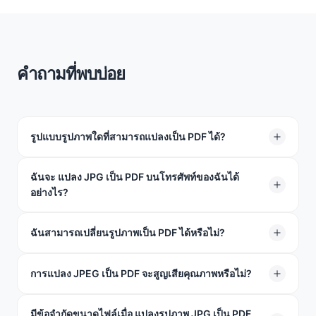
คำถามที่พบบ่อย
รูปแบบรูปภาพใดที่สามารถแปลงเป็น PDF ได้?
เรารองรับ JPG, JPEG และรูปแบบรูปภาพอื่นๆ สำหรับ การ
ฉันจะ แปลง JPG เป็น PDF บนโทรศัพท์ของฉันได้
อย่างไร?
แปลงเป็น PDF
เปิด ตัวแปลงรูปภาพ JPG เป็น PDF ของ TeraBox ใน
ฉันสามารถเปลี่ยนรูปภาพเป็น PDF ได้หรือไม่?
เบราว์เซอร์ของคุณ อัปโหลดรูปภาพของคุณ แตะ "เริ่มการ
แปลง" ดาวน์โหลดไฟล์ของคุณ ไม่ต้องติดตั้งแอป
ได้ รูปภาพหรือภาพถ่ายรูปแบบ JPG/JPEG ใดๆ บนโทรศัพท์
การแปลง JPEG เป็น PDF จะสูญเสียคุณภาพหรือไม่?
หรือคอมพิวเตอร์ของคุณจะใช้งานได้ — ใช้เวลาเพียงไม่กี่
วินาทีในการแปลง
ไม่ — การแปลง JPEG เป็น PDF ไม่ได้ลดคุณภาพหรือบีบ
มีข้อจำกัดขนาดไฟล์เมื่อ แปลงรูปภาพ JPG เป็น PDF