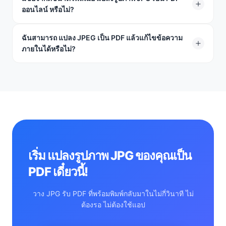
ออนไลน์ หรือไม่?
อัดรูปภาพของคุณซ้ำ มันแค่แปลงไฟล์เป็นรูปแบบอื่น
คุณสามารถอัปโหลดไฟล์ JPG ได้สูงสุด 100 MB ต่อไฟล์ ซึ่ง
ฉันสามารถ แปลง JPEG เป็น PDF แล้วแก้ไขข้อความ
ภายในได้หรือไม่?
มากเกินพอสำหรับรูปภาพความละเอียดสูงเกือบทุกรูป
เครื่องมือนี้สร้าง PDF แบบรูปภาพ หากคุณต้องการข้อความที่
แก้ไขได้ ให้ แปลงรูปภาพ JPG เป็น PDF ที่นี่ก่อน จากนั้น
เรียกใช้ไฟล์นั้นผ่านเครื่องมือ PDF เป็น Word ของเราพร้อม
OCR
เริ่ม แปลงรูปภาพ JPG ของคุณเป็น
PDF เดี๋ยวนี้!
วาง JPG รับ PDF ที่พร้อมพิมพ์กลับมาในไม่กี่วินาที ไม่
ต้องรอ ไม่ต้องใช้แอป