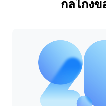
กลไกงขอ