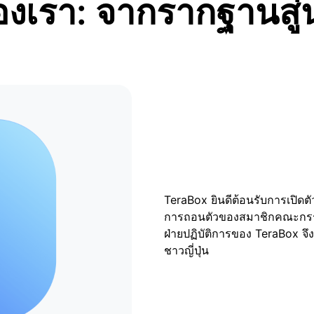
งเรา: จากรากฐานสู่
TeraBox ประกาศเปิดตัว "โปรแ
จากการแชร์ลิงก์และเชิญผู้ใช้ใ