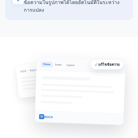
ข้อความในรูปภาพได้โดยอัตโนมัติในระหว่าง
การแปลง
Home
Insert
แก้ไขข้อความ
Layout
B
I
U
PDF · READ-ONLY
W
DOCX