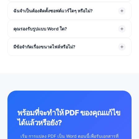
อย่างถาวรหลังจาก 1 ชั่วโมง
แน่นอน เทคโนโลยี OCR ในตัวของเราสามารถรู้จำข้อความ
ฉันจำเป็นต้องติดตั้งซอฟต์แวร์ใดๆ หรือไม่?
ในรูปภาพที่สแกนและเปลี่ยนเป็นข้อความที่แก้ไขได้ใน Word
ไม่ ตัวแปลง PDF เป็น Word ออนไลน์ ของเราทำงานได้
คุณรองรับรูปแบบ Word ใด?
อย่างสมบูรณ์ในเว็บเบราว์เซอร์ของคุณบน Windows, Mac,
Linux และอุปกรณ์มือถือ
เราส่งออกเป็นรูปแบบ .DOCX ที่ทันสมัยเป็นหลัก แต่ไฟล์
มีข้อจำกัดเรื่องขนาดไฟล์หรือไม่?
เหล่านี้เข้ากันได้อย่างสมบูรณ์กับ Microsoft Word, Google
Docs และ LibreOffice ทุกรุ่น
คุณสามารถอัปโหลด PDF ขนาดใหญ่ที่ใกล้ขีดจำกัด 100MB
เครื่องมือของเราจะประมวลผลอย่างราบรื่นและเปลี่ยนเป็น
เอกสาร Word ในไม่กี่วินาที
พร้อมที่จะทำให้ PDF ของคุณแก้ไข
ได้แล้วหรือยัง?
เริ่ม การแปลง PDF เป็น Word ตอนนี้เพื่อรับเอกสารที่