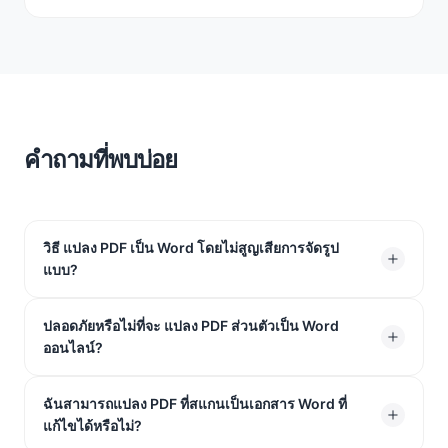
คำถามที่พบบ่อย
วิธี แปลง PDF เป็น Word โดยไม่สูญเสียการจัดรูป
แบบ?
เพียงอัปโหลดไฟล์ของคุณไปยังตัวแปลงออนไลน์ของเรา มัน
ปลอดภัยหรือไม่ที่จะ แปลง PDF ส่วนตัวเป็น Word
ออนไลน์?
รักษาเค้าโครงเดิมของคุณไว้อย่างสมบูรณ์ ดังนั้นฟอนต์
รูปภาพ และตารางของคุณจะยังคงอยู่ในตำแหน่งที่ถูกต้อง
คุณจะได้เอกสาร Word ที่สะอาดซึ่งดูเหมือนกับ PDF ต้นฉบับ
ใช่ เราใช้การเข้ารหัส SSL 256 บิตเพื่อปกป้องข้อมูลของคุณ
ฉันสามารถแปลง PDF ที่สแกนเป็นเอกสาร Word ที่
แก้ไขได้หรือไม่?
ของคุณ
ไฟล์ที่อัปโหลดทั้งหมดจะถูกลบออกจากเซิร์ฟเวอร์ของเรา