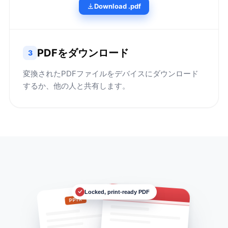
Download .pdf
PDFをダウンロード
3
変換されたPDFファイルをデバイスにダウンロード
するか、他の人と共有します。
Locked, print-ready PDF
Deck.pdf
PPTX