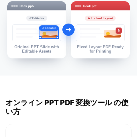
Deck.pptx
Deck.pdf
Editable
Locked Layout
Editable
Original PPT Slide with
Fixed Layout PDF Ready
Editable Assets
for Printing
オンライン PPT PDF 変換ツール の使
い方