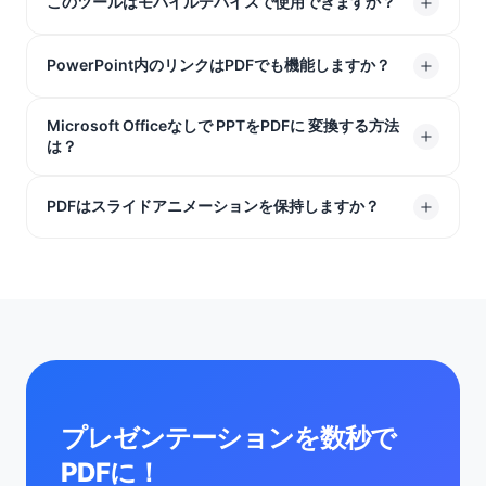
最も簡単な方法は、PPTをPDFに 変換することです。ス
このツールはモバイルデバイスで使用できますか？
れます。
ライドの見た目はまったく同じままで、ファイルサイズ
が大幅に縮小されるため、問題なく誰にでもメールで送
もちろんです。当社の PPTX PDF 変換ツール はWebブラ
PowerPoint内のリンクはPDFでも機能しますか？
信できます。
ウザ内で直接動作するため、Safari（iPhone）、
Chrome（Android）、または任意のタブレットでアプリ
Microsoft Officeなしで PPTをPDFに 変換する方法
はい。スライドに追加したWebサイトのリンクやショー
は？
をダウンロードすることなく完璧に動作します。
トカットは、変換完了後も完全にアクティブでクリック
可能な状態が保たれます。
PowerPointやOfficeをインストールする必要はまったく
PDFはスライドアニメーションを保持しますか？
ありません！当社の オンライン PPTX PDF 変換 ツール
が全てを処理するため、Microsoftソフトウェアがないデ
PDFは静的な文書であるため、アニメーションとトラン
バイスでも使用できます。
ジションは「ライブ」ではなくなりますが、すべてのス
ライドは完璧な視覚的詳細でキャプチャされます。
プレゼンテーションを数秒で
PDFに！