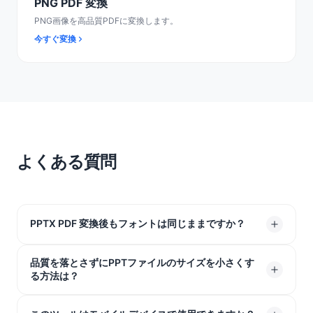
PNG PDF 変換
PNG画像を高品質PDFに変換します。
今すぐ変換
よくある質問
PPTX PDF 変換後もフォントは同じままですか？
品質を落とさずにPPTファイルのサイズを小さくす
はい！当社のツールはフォントをファイルに直接ロック
る方法は？
します。テキストがずれたり動いたりすることはないた
め、どの画面でもデザインした通りにスライドが表示さ