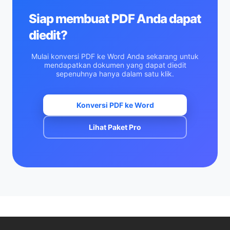
Siap membuat PDF Anda dapat
diedit?
Mulai konversi PDF ke Word Anda sekarang untuk
mendapatkan dokumen yang dapat diedit
sepenuhnya hanya dalam satu klik.
Konversi PDF ke Word
Lihat Paket Pro