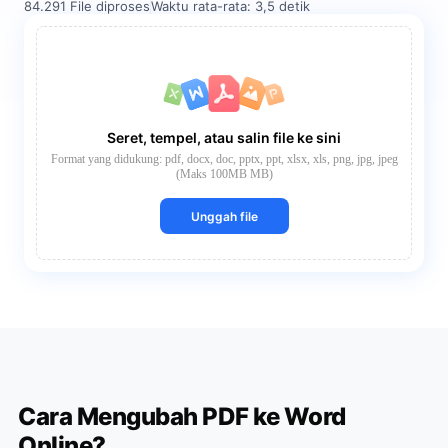
84.291 File diproses
Waktu rata-rata: 3,5 detik
Seret, tempel, atau salin file ke sini
Format yang didukung: pdf, docx, doc, pptx, ppt, xlsx, xls, png, jpg, jpeg
(Maks 100MB MB)
Unggah file
Cara Mengubah PDF ke Word
Online?