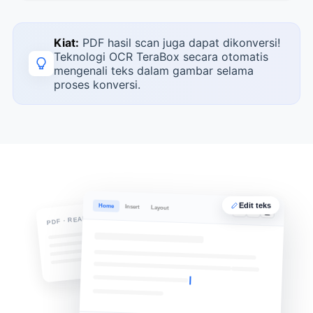
Kiat:
PDF hasil scan juga dapat dikonversi!
Teknologi OCR TeraBox secara otomatis
mengenali teks dalam gambar selama
proses konversi.
Edit teks
Home
Insert
Layout
B
I
U
PDF · READ-ONLY