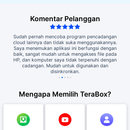
Komentar Pelanggan
benar!
Sudah pernah mencoba program pencadangan
Say
nda
cloud lainnya dan tidak suka menggunakannya.
pen
tang
Saya menemukan aplikasi ini berfungsi dengan
vi
nda
baik, sangat mudah untuk mengakses file pada
meng
 ruang
HP, dan komputer saya tidak terpenuhi dengan
sec
nda.
cadangan. Mudah untuk digunakan dan
deti
disinkronkan.
Mengapa Memilih TeraBox?