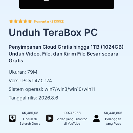
Komentar (213552)
Unduh TeraBox PC
Penyimpanan Cloud Gratis hingga 1TB (1024GB)
Unduh Video, File, dan Kirim File Besar secara
Gratis
Ukuran: 79M
Versi: PCv1.47.0.174
Sistem operasi: win7/win8/win10/win11
Tanggal rilis: 2026.8.6
65,485,98
100745268
58,348,896
Unduh di
Video yang Ditonton
Pelanggan
Seluruh Dunia
di YouTube
yang Puas