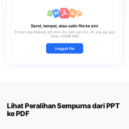
Seret, tempel, atau salin file ke sini
Format yang didukung: pdf, docx, doc, pptx, ppt, xlsx, xls, png, jpg, jpeg
(Maks 100MB MB)
Unggah file
Lihat Peralihan Sempurna dari PPT
ke PDF