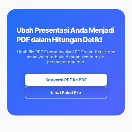
Ubah Presentasi Anda Menjadi
PDF dalam Hitungan Detik!
Ubah file PPTX berat menjadi PDF yang bersih dan
aman yang terbuka dengan sempurna di
perangkat apa pun.
Konversi PPT ke PDF
Lihat Paket Pro