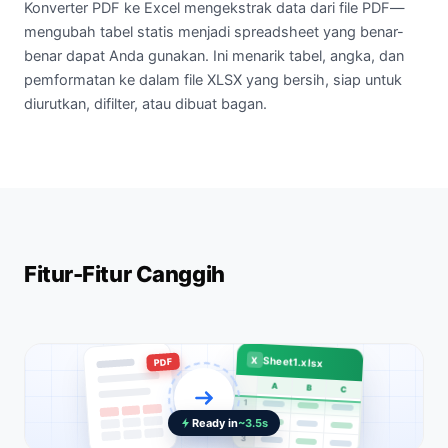
Konverter PDF ke Excel mengekstrak data dari file PDF—
mengubah tabel statis menjadi spreadsheet yang benar-
benar dapat Anda gunakan. Ini menarik tabel, angka, dan
pemformatan ke dalam file XLSX yang bersih, siap untuk
diurutkan, difilter, atau dibuat bagan.
Fitur-Fitur Canggih
X
Sheet1.xlsx
PDF
A
B
C
1
2
Ready in
~3.5s
3