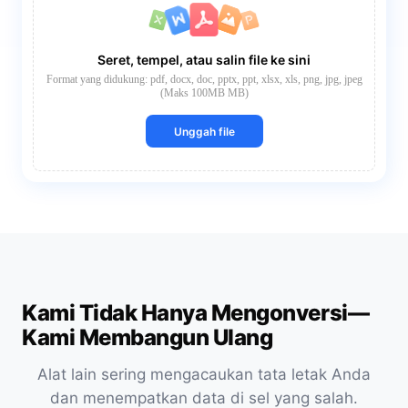
Seret, tempel, atau salin file ke sini
Format yang didukung: pdf, docx, doc, pptx, ppt, xlsx, xls, png, jpg, jpeg
(Maks 100MB MB)
Unggah file
Kami Tidak Hanya Mengonversi—
Kami Membangun Ulang
Alat lain sering mengacaukan tata letak Anda
dan menempatkan data di sel yang salah.