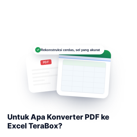
Rekonstruksi cerdas, sel yang akurat
Data.xlsx
PDF
Untuk Apa Konverter PDF ke
Excel TeraBox?