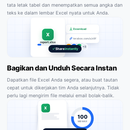
tata letak tabel dan menempatkan semua angka dan
teks ke dalam lembar Excel nyata untuk Anda.
Download
X
terabox.com/s/x9f
report.xlsx
A
K
M
+3
Share
instantly
Bagikan dan Unduh Secara Instan
Dapatkan file Excel Anda segera, atau buat tautan
cepat untuk dikerjakan tim Anda selanjutnya. Tidak
perlu lagi mengirim file melalui email bolak-balik.
X
100
MB MAX