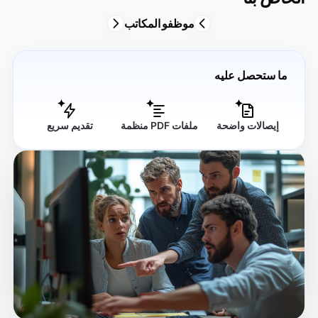
موظفو المكاتب
ما ستحصل عليه
إيصالات واضحة
ملفات PDF منظمة
تقديم سريع