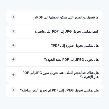
ما تنسيقات الصور التي يمكن تحويلها إلى PDF؟
ندعم JPG و JPEG وتنسيقات الصور الأخرى للتحويل إلى PDF.
كيف يمكنني تحويل JPG إلى PDF على هاتفي؟
افتح محول صورة JPG إلى PDF من TeraBox في متصفحك،
هل يمكنني تحويل صورة إلى PDF؟
حمّل صورتك، اضغط على "ابدأ التحويل"، حمّل ملفك. لا حاجة
لتثبيت تطبيق.
نعم. أي صورة أو صورة بتنسيق JPG/JPEG على هاتفك أو
هل تحويل JPEG إلى PDF يفقد الجودة؟
حاسوبك ستعمل — يستغرق التحويل بضع ثوانٍ فقط.
هل هناك حد لحجم الملف عند تحويل صور JPG إلى PDF
لا — تحويل JPEG إلى PDF لا يقلل الجودة أو يعيد ضغط
عبر الإنترنت؟
صورتك. إنه ببساطة يحول الملف إلى تنسيق مختلف.
يمكنك تحميل ملفات JPG يصل حجم كل منها إلى 100
هل يمكنني تحويل JPEG إلى PDF ثم تحرير النص بداخله؟
ميغابايت، وهذا أكثر من كافٍ لأي صورة عالية الدقة تقريبًا.
تنشئ هذه الأداة ملفات PDF مبنية على الصور. إذا كنت بحاجة