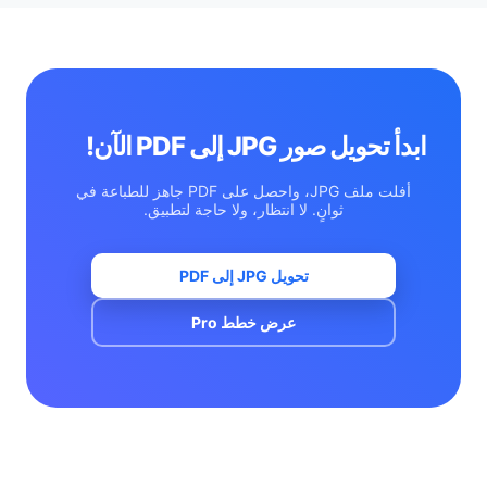
إلى نص قابل للتحرير، قم بتحويل صورة JPG إلى PDF هنا أولاً،
ثم مرر الملف عبر أداة PDF إلى Word الخاصة بنا مع OCR.
ابدأ تحويل صور JPG إلى PDF الآن!
أفلت ملف JPG، واحصل على PDF جاهز للطباعة في
ثوانٍ. لا انتظار، ولا حاجة لتطبيق.
تحويل JPG إلى PDF
عرض خطط Pro