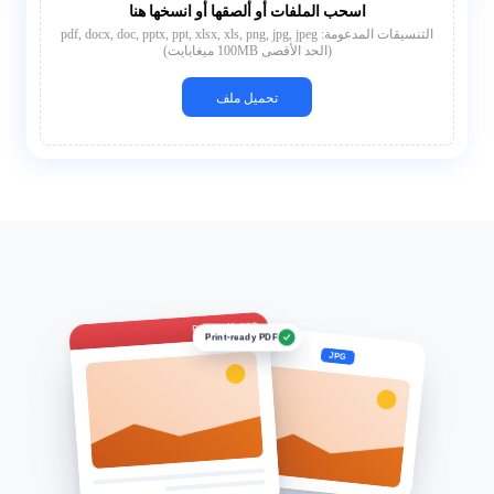
اسحب الملفات أو ألصقها أو انسخها هنا
التنسيقات المدعومة: pdf, docx, doc, pptx, ppt, xlsx, xls, png, jpg, jpeg
(الحد الأقصى 100MB ميغابايت)
تحميل ملف
Photo.pdf
Print-ready PDF
JPG