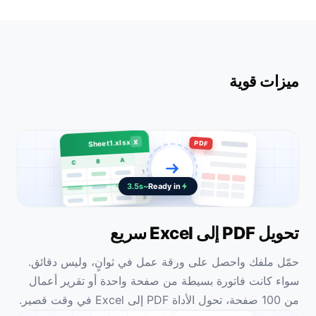
ميزات قوية
X
Sheet1.xlsx
PDF
A
B
C
1
2
~3.5s
Ready in
3
تحويل PDF إلى Excel سريع
حمّل ملفك واحصل على ورقة عمل في ثوانٍ، وليس دقائق.
سواء كانت فاتورة بسيطة من صفحة واحدة أو تقرير أعمال
من 100 صفحة، تحول الأداة PDF إلى Excel في وقت قصير.