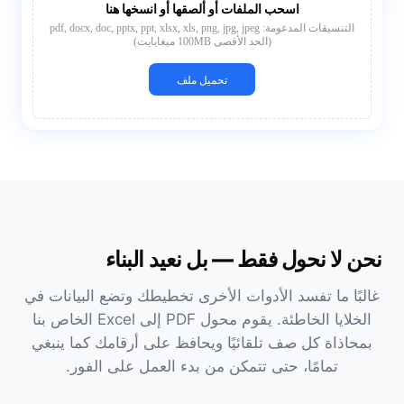
اسحب الملفات أو ألصقها أو انسخها هنا
التنسيقات المدعومة: pdf, docx, doc, pptx, ppt, xlsx, xls, png, jpg, jpeg
(الحد الأقصى 100MB ميغابايت)
تحميل ملف
نحن لا نحول فقط — بل نعيد البناء
غالبًا ما تفسد الأدوات الأخرى تخطيطك وتضع البيانات في
الخلايا الخاطئة. يقوم محول PDF إلى Excel الخاص بنا
بمحاذاة كل صف تلقائيًا ويحافظ على أرقامك كما ينبغي
تمامًا، حتى تتمكن من بدء العمل على الفور.