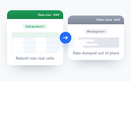
Data.xlsx
Other tools
Cell-perfect
Misaligned
Data dumped out of place
Rebuilt into real cells