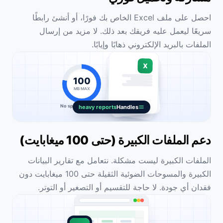
احصل على ملف Excel الخاص بك فورًا، أو أنشئ رابطًا
سريعًا ليعمل عليه فريقك بعد ذلك. لا مزيد من إرسال
الملفات بالبريد الإلكتروني ذهابًا وإيابًا.
X
100
MB MAX
No splitting needed
heavy reports
Handles
دعم الملفات الكبيرة (حتى 100 ميغابايت)
الملفات الكبيرة ليست مشكلة. نتعامل مع تقارير البيانات
الكبيرة والمسوحات الضوئية الثقيلة حتى 100 ميغابايت دون
فقدان أي جودة. لا حاجة للتقسيم أو التصغير أو التوتر.