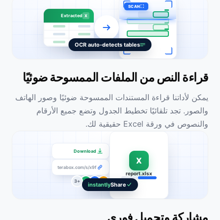
SCAN
Extracted
X
OCR auto-detects tables
قراءة النص من الملفات الممسوحة ضوئيًا
يمكن لأداتنا قراءة المستندات الممسوحة ضوئيًا وصور الهاتف
والصور. تجد تلقائيًا تخطيط الجدول وتضع جميع الأرقام
والنصوص في ورقة Excel حقيقية لك.
Download
X
terabox.com/s/x9f
report.xlsx
+3
M
K
A
instantly
Share
مشاركة وتحميل فوري