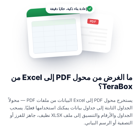
إعادة بناء ذكية، خلايا دقيقة
Data.xlsx
PDF
ما الغرض من محول PDF إلى Excel من
TeraBox؟
يستخرج محول PDF إلى Excel البيانات من ملفات PDF — محولاً
الجداول الثابتة إلى جداول بيانات يمكنك استخدامها فعليًا. يسحب
الجداول والأرقام والتنسيق إلى ملف XLSX نظيف، جاهز للفرز أو
التصفية أو الرسم البياني.