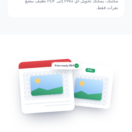
مكتبك، يمكنك تحويل أي PNG إلى PDF نظيف ببضع
نقرات فقط.
Image.pdf
Print-ready PDF
PNG