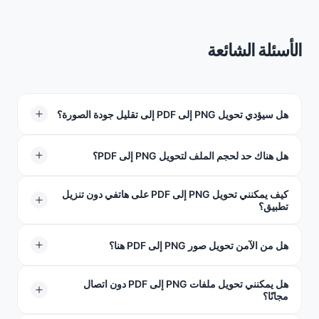
الأسئلة الشائعة
هل سيؤدي تحويل PNG إلى PDF إلى تقليل جودة الصورة؟
على الإطلاق. نحن لا نخفض جودة صورك. سيبقى كل شيء
هل هناك حد لحجم الملف لتحويل PNG إلى PDF؟
واضحًا تمامًا وسهل القراءة.
كيف يمكنني تحويل PNG إلى PDF على هاتفي دون تنزيل
يمكن أن يصل حجم PNG الخاص بك إلى 100 ميغابايت. هذا
تطبيق؟
أكثر من كافٍ للتعامل حتى مع صورة ضخمة بحجم 10,000 ×
10,000 بكسل بأقصى جودة.
ببساطة افتح موقعنا على الويب في Safari أو Chrome على
هل من الآمن تحويل صور PNG إلى PDF هنا؟
جهازك المحمول، وحمّل PNG من مكتبة الصور الخاصة بك،
وانقر على "ابدأ التحويل". تتم العملية بأكملها مباشرة داخل
هل يمكنني تحويل ملفات PNG إلى PDF دون اتصال
بالتأكيد. يتم نقل ملفاتك عبر اتصال مشفر بالكامل ويتم حذفها
مجانًا؟
متصفح الويب الخاص بك — لا حاجة لزيارة App Store.
تلقائيًا من خوادمنا فور اكتمال التحويل. نحن لا نخزن بياناتك أو