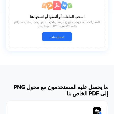
اسحب الملفات أو ألصقها أو انسخها هنا
التنسيقات المدعومة: pdf, docx, doc, pptx, ppt, xlsx, xls, png, jpg, jpeg
(الحد الأقصى 100MB ميغابايت)
تحميل ملف
ما يحصل عليه المستخدمون مع محول PNG
إلى PDF الخاص بنا