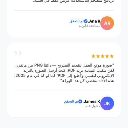
برنامج متضخم سأستخدمه مرتين فقط في السنة."
Ana R.
تم التحقق
AR
مساعدة قانونية
”
"صورة موقع العمل لتقديم التصريح — دائمًا PNG من هاتفي،
لكن مكتب المدينة يريد PDF. كنت أرسل الصورة بالبريد
الإلكتروني لنفسي و'أطبع إلى PDF' كما لو كنا في عام 2005.
هذه الأداة تتخطى كل هذا الهراء."
James K.
تم التحقق
JK
مقاول عام