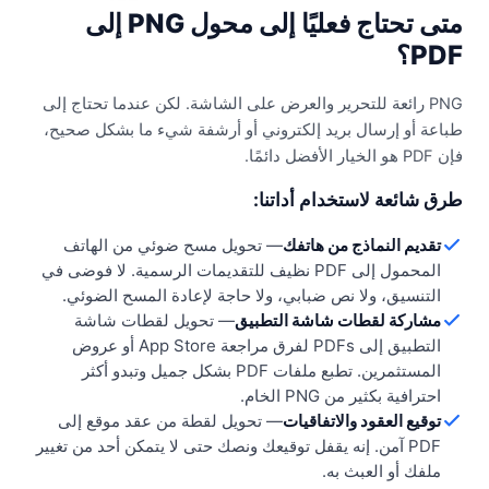
متى تحتاج فعليًا إلى محول PNG إلى
PDF؟
PNG رائعة للتحرير والعرض على الشاشة. لكن عندما تحتاج إلى
طباعة أو إرسال بريد إلكتروني أو أرشفة شيء ما بشكل صحيح،
فإن PDF هو الخيار الأفضل دائمًا.
طرق شائعة لاستخدام أداتنا:
تقديم النماذج من هاتفك
—
تحويل مسح ضوئي من الهاتف
المحمول إلى PDF نظيف للتقديمات الرسمية. لا فوضى في
التنسيق، ولا نص ضبابي، ولا حاجة لإعادة المسح الضوئي.
مشاركة لقطات شاشة التطبيق
—
تحويل لقطات شاشة
التطبيق إلى PDFs لفرق مراجعة App Store أو عروض
المستثمرين. تطبع ملفات PDF بشكل جميل وتبدو أكثر
احترافية بكثير من PNG الخام.
توقيع العقود والاتفاقيات
—
تحويل لقطة من عقد موقع إلى
PDF آمن. إنه يقفل توقيعك ونصك حتى لا يتمكن أحد من تغيير
ملفك أو العبث به.