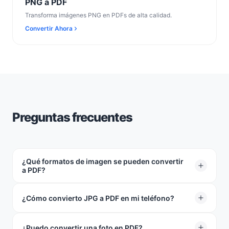
PNG a PDF
Transforma imágenes PNG en PDFs de alta calidad.
Convertir Ahora
Preguntas frecuentes
¿Qué formatos de imagen se pueden convertir
a PDF?
Soportamos JPG, JPEG y otros formatos de imagen
¿Cómo convierto JPG a PDF en mi teléfono?
para la conversión a PDF.
Abre el conversor de imagen JPG a PDF de TeraBox en
¿Puedo convertir una foto en PDF?