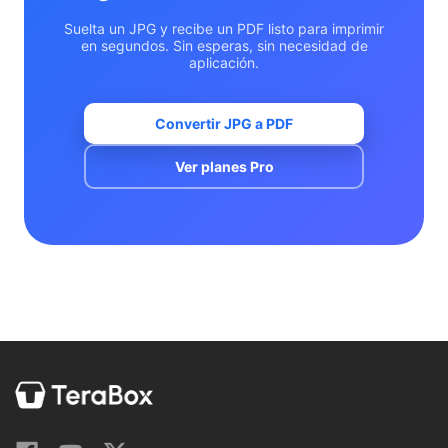
Suelta un JPG y recibe un PDF listo para imprimir
en segundos. Sin esperas, sin necesidad de
aplicación.
Convertir JPG a PDF
Ver planes Pro