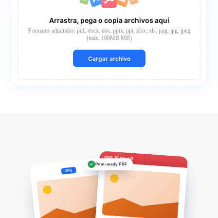
Arrastra, pega o copia archivos aquí
Formatos admitidos: pdf, docx, doc, pptx, ppt, xlsx, xls, png, jpg, jpeg
(máx. 100MB MB)
Cargar archivo
Photo.pdf
Print-ready PDF
JPG