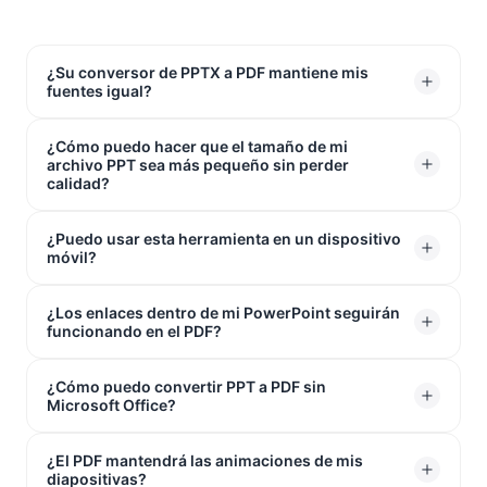
¿Su conversor de PPTX a PDF mantiene mis
fuentes igual?
¿Cómo puedo hacer que el tamaño de mi
¡Sí! Nuestra herramienta bloquea tus fuentes
archivo PPT sea más pequeño sin perder
directamente en el archivo. Tu texto no se desplazará
calidad?
ni se moverá, por lo que tus diapositivas se verán
exactamente como las diseñaste en cualquier pantalla.
¿Puedo usar esta herramienta en un dispositivo
La forma más fácil es convertir PPT a PDF. Tus
móvil?
diapositivas se verán exactamente igual, pero el
tamaño del archivo se reduce drásticamente para que
¿Los enlaces dentro de mi PowerPoint seguirán
Absolutamente. Dado que nuestro conversor de PPTX
puedas enviarlo por correo electrónico a cualquiera sin
funcionando en el PDF?
a PDF funciona directamente en tu navegador web,
problemas.
funciona perfectamente en Safari (iPhone), Chrome
¿Cómo puedo convertir PPT a PDF sin
Sí. Cualquier enlace de sitio web o atajo que hayas
(Android) o cualquier tableta sin descargar una
Microsoft Office?
añadido a tus diapositivas permanecerá
aplicación.
completamente activo y se podrá hacer clic incluso
¿El PDF mantendrá las animaciones de mis
¡No necesitas tener PowerPoint u Office instalado en
después de que termines la conversión.
diapositivas?