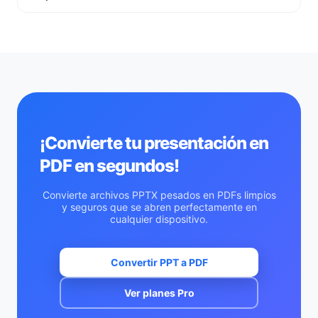
absoluto! Nuestra herramienta de PPTX a PDF en línea
maneja todo de nuestro lado, por lo que puedes usarla
Los PDFs son documentos estáticos, por lo que las
en cualquier dispositivo incluso si no tienes el software
animaciones y transiciones no serán "en vivo", pero
de Microsoft.
cada diapositiva se captura con un detalle visual
perfecto.
¡Convierte tu presentación en
PDF en segundos!
Convierte archivos PPTX pesados en PDFs limpios
y seguros que se abren perfectamente en
cualquier dispositivo.
Convertir PPT a PDF
Ver planes Pro