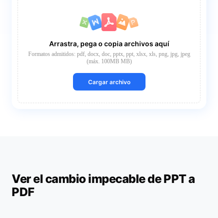
Arrastra, pega o copia archivos aquí
Formatos admitidos: pdf, docx, doc, pptx, ppt, xlsx, xls, png, jpg, jpeg
(máx. 100MB MB)
Cargar archivo
Ver el cambio impecable de PPT a
PDF