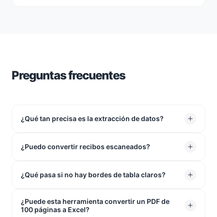
Preguntas frecuentes
¿Qué tan precisa es la extracción de datos?
Es súper precisa. Incluso si tus tablas no tienen líneas
¿Puedo convertir recibos escaneados?
claras entre las columnas, nuestra herramienta aún
puede leerlas perfectamente y poner cada número en
Sí, podemos extraer datos de documentos PDF
¿Qué pasa si no hay bordes de tabla claros?
la celda correcta.
escaneados a hojas de Excel.
¿Puede esta herramienta convertir un PDF de
No te preocupes. Nuestro conversor de documentos
100 páginas a Excel?
PDF a Excel observa cómo están espaciados el texto y