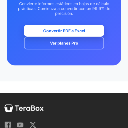
Convierte informes estáticos en hojas de cálculo
prácticas. Comienza a convertir con un 99,9% de
precisión.
Convertir PDF a Excel
Ver planes Pro