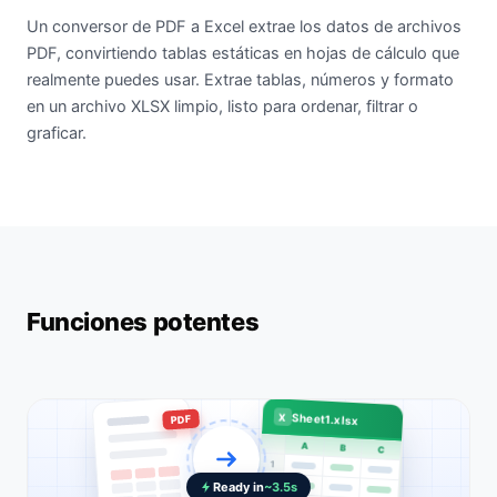
Un conversor de PDF a Excel extrae los datos de archivos
PDF, convirtiendo tablas estáticas en hojas de cálculo que
realmente puedes usar. Extrae tablas, números y formato
en un archivo XLSX limpio, listo para ordenar, filtrar o
graficar.
Funciones potentes
X
Sheet1.xlsx
PDF
A
B
C
1
2
Ready in
~3.5s