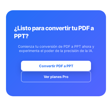
nuestra herramienta puede manejarlo sin problema.
¿Listo para convertir tu PDF a
PPT?
Comienza tu conversión de PDF a PPT ahora y
experimenta el poder de la precisión de la IA.
Convertir PDF a PPT
Ver planes Pro