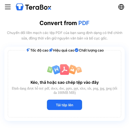
Convert from
PDF
Chuyển đổi liền mạch các tệp PDF của bạn sang định dạng có thể chỉnh
sửa, đồng thời vẫn giữ nguyên văn bản và bố cục gốc.
Tốc độ cao
Hiệu quả cao
Chất lượng cao
Kéo, thả hoặc sao chép tệp vào đây
Định dạng được hỗ trợ: pdf, docx, doc, pptx, ppt, xlsx, xls, png, jpg, jpeg (tối
đa 100MB MB)
Tải tệp lên