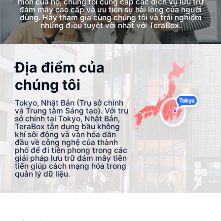
môn của họ, chúng tôi cung cấp các dịch vụ lưu trữ
đám mây cao cấp và ưu tiên sự hài lòng của người
dùng. Hãy tham gia cùng chúng tôi và trải nghiệm
những điều tuyệt vời nhất với TeraBox.
Địa điểm của
chúng tôi
Tokyo, Nhật Bản (Trụ sở chính
và Trung tâm Sáng tạo). Với trụ
sở chính tại Tokyo, Nhật Bản,
TeraBox tận dụng bầu không
khí sôi động và văn hóa dẫn
đầu về công nghệ của thành
phố để đi tiên phong trong các
giải pháp lưu trữ đám mây tiên
tiến giúp cách mạng hóa trong
quản lý dữ liệu.