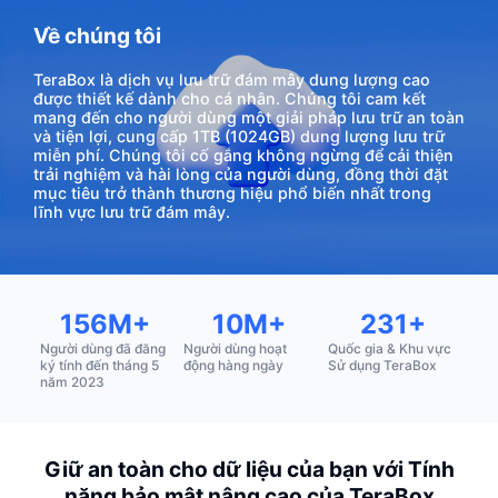
Về chúng tôi
TeraBox là dịch vụ lưu trữ đám mây dung lượng cao
được thiết kế dành cho cá nhân. Chúng tôi cam kết
mang đến cho người dùng một giải pháp lưu trữ an toàn
và tiện lợi, cung cấp 1TB (1024GB) dung lượng lưu trữ
miễn phí. Chúng tôi cố gắng không ngừng để cải thiện
trải nghiệm và hài lòng của người dùng, đồng thời đặt
mục tiêu trở thành thương hiệu phổ biến nhất trong
lĩnh vực lưu trữ đám mây.
156M+
10M+
231+
Người dùng đã đăng
Người dùng hoạt
Quốc gia & Khu vực
ký tính đến tháng 5
động hàng ngày
Sử dụng TeraBox
năm 2023
Giữ an toàn cho dữ liệu của bạn với Tính
năng bảo mật nâng cao của TeraBox