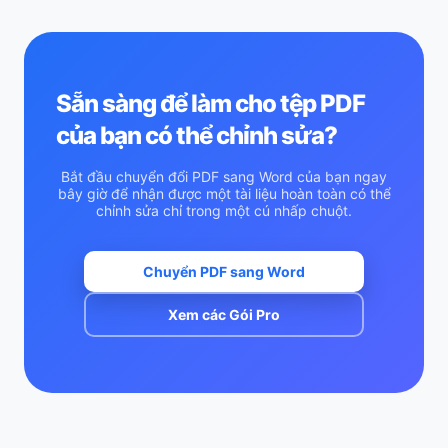
Sẵn sàng để làm cho tệp PDF
của bạn có thể chỉnh sửa?
Bắt đầu chuyển đổi PDF sang Word của bạn ngay
bây giờ để nhận được một tài liệu hoàn toàn có thể
chỉnh sửa chỉ trong một cú nhấp chuột.
Chuyển PDF sang Word
Xem các Gói Pro