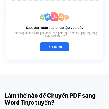
Kéo, thả hoặc sao chép tệp vào đây
Định dạng được hỗ trợ: pdf, docx, doc, pptx, ppt, xlsx, xls, png, jpg, jpeg
(tối đa 100MB MB)
Tải tệp lên
Làm thế nào để Chuyển PDF sang
Word Trực tuyến?