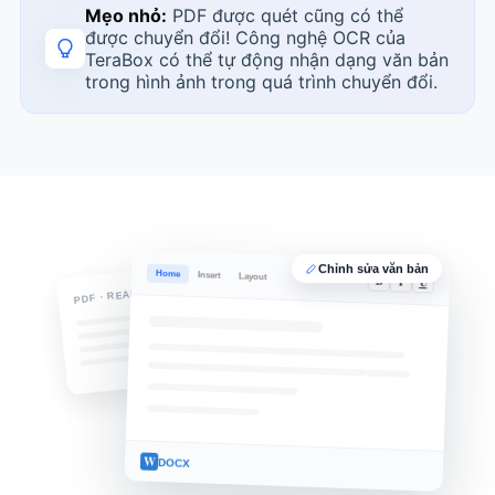
Mẹo nhỏ:
PDF được quét cũng có thể
được chuyển đổi! Công nghệ OCR của
TeraBox có thể tự động nhận dạng văn bản
trong hình ảnh trong quá trình chuyển đổi.
Chỉnh sửa văn bản
Home
Insert
Layout
B
I
U
PDF · READ-ONLY
W
DOCX