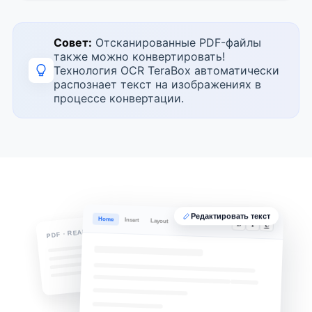
Совет:
Отсканированные PDF-файлы
также можно конвертировать!
Технология OCR TeraBox автоматически
распознает текст на изображениях в
процессе конвертации.
Редактировать текст
Home
Insert
Layout
B
I
U
PDF · READ-ONLY