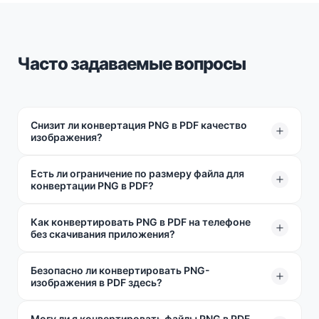
Часто задаваемые вопросы
Снизит ли конвертация PNG в PDF качество
изображения?
Есть ли ограничение по размеру файла для
Ничуть. Мы не снижаем качество ваших
конвертации PNG в PDF?
изображений. Все останется идеально четким и
легко читаемым.
Как конвертировать PNG в PDF на телефоне
Ваш PNG может быть до 100 МБ. Этого более чем
без скачивания приложения?
достаточно для обработки даже массивного
изображения размером 10 000 × 10 000 пикселей с
Безопасно ли конвертировать PNG-
Просто откройте наш сайт в Safari или Chrome на
максимальным качеством.
изображения в PDF здесь?
мобильном устройстве, загрузите PNG из
фотогалереи и нажмите "Начать конвертацию".
Могу ли я конвертировать файлы PNG в PDF