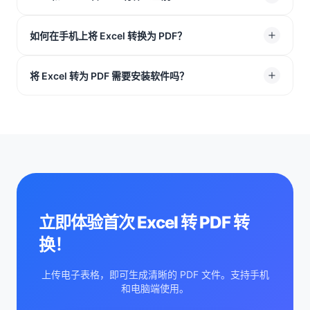
PDF 时，页面上已计算出的数字会保持正确。
没有区别。Excel 转 PDF 会为两种格式生成同样清晰的结
如何在手机上将 Excel 转换为 PDF？
果，我们的工具可同时支持 XLS 和 XLSX。
打开手机浏览器（如 Safari 或 Chrome），上传电子表
将 Excel 转为 PDF 需要安装软件吗？
格，然后点击开始。操作和在电脑上一样快速简单。
不需要。所有操作都在浏览器中完成，无需下载、无需安
装，也不会占用设备存储空间。
立即体验首次 Excel 转 PDF 转
换！
上传电子表格，即可生成清晰的 PDF 文件。支持手机
和电脑端使用。