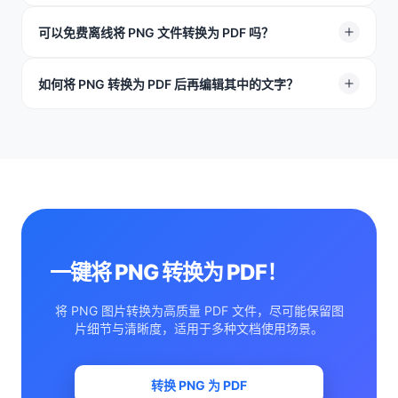
PNG 图片并点击“开始转换”即可。整个过程都在浏览器中
完成，无需下载 App。
安全。文件传输过程会受到加密保护，转换完成后文件会
可以免费离线将 PNG 文件转换为 PDF 吗？
从服务器中自动删除。TeraBox 不会未经授权查看或分享
你的数据。
该工具需要联网使用。如需更多转换权益，可以升级至
如何将 PNG 转换为 PDF 后再编辑其中的文字？
TeraBox Premium，享受此功能及其他高级权益。
标准 PNG 转 PDF 会生成图片型 PDF，里面的文字暂时无
法直接编辑。如需提取文字，可以先将 PNG 转换为
PDF，再使用 TeraBox PDF 转 Word 工具结合 OCR 识别
文字。
一键将 PNG 转换为 PDF！
将 PNG 图片转换为高质量 PDF 文件，尽可能保留图
片细节与清晰度，适用于多种文档使用场景。
转换 PNG 为 PDF