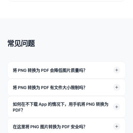
常见问题
将 PNG 转换为 PDF 会降低图片质量吗？
通常不会。TeraBox 会尽可能保留原始图片质量，让转换
将 PNG 转换为 PDF 有文件大小限制吗？
后的 PDF 保持清晰、易读。
支持最高 100MB 的 PNG 文件上传，适合处理大多数高清
如何在不下载 App 的情况下，用手机将 PNG 转换为
PDF？
图片。
只需在手机端用 Safari 或 Chrome 打开页面，从相册上传
在这里将 PNG 图片转换为 PDF 安全吗？