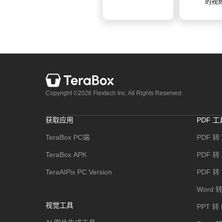
Copyright ©2026 Flextech Inc. All Rights Reserved.
获取应用
PDF 工
TeraBox PC端
PDF 转 
TeraBox APK
PDF 转
TeraAIPix PC Version
PDF 转 
Word 转
视觉工具
PPT 转
AI 图片生成工具
Excel 