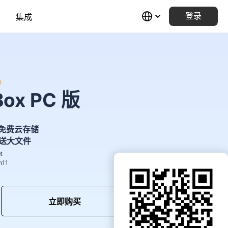
集成
登录
2）
Box PC 版
) 的免费云存储
送大文件
4
n11
立即购买