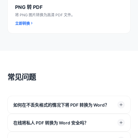
PNG 转 PDF
将 PNG 图片转换为高清 PDF 文件。
立即转换
常见问题
如何在不丢失格式的情况下将 PDF 转换为 Word？
只需将文件上传至 TeraBox 在线 PDF 转 Word 工具，即
在线将私人 PDF 转换为 Word 安全吗？
可开始转换。它会尽可能保留原始排版，让字体、图片和
表格保持在正确位置，帮助你获得一个版式清晰、接近原