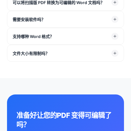
安全。我们使用 256 位 SSL 加密技术保护你的文件数据。
可以将扫描版 PDF 转换为可编辑的 Word 文档吗？
PDF 效果的 Word 文档。
所有上传的文件都会在 1 小时后从服务器中永久删除。
可以。TeraBox 内置 OCR 文字识别技术，可识别扫描图片
需要安装软件吗？
中的文字，并将其转换为 Word 中可编辑的文本内容。
不需要。TeraBox 在线 PDF 转 Word 工具可直接在浏览器
支持哪种 Word 格式？
中使用，支持 Windows、Mac、Linux 以及移动设备。
我们主要输出现代 Word 文档格式 .DOCX。该格式可兼容
文件大小有限制吗？
Microsoft Word、Google Docs 和 LibreOffice 等常用文
档工具。
支持上传接近 100MB 的大型 PDF 文件。TeraBox 会顺畅
处理文件，并快速将其转换为 Word 文档。
准备好让您的PDF 变得可编辑了
吗？