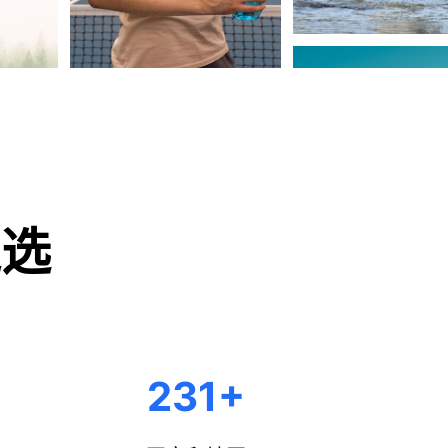
之选
+
231