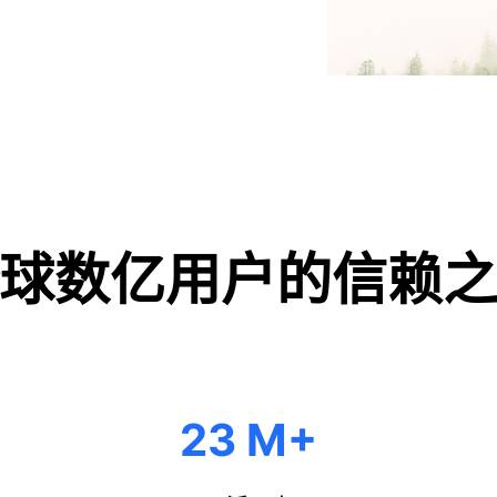
球数亿用户的信赖
+
23 M