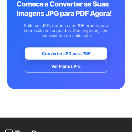
Comece a Converter as Suas
Imagens JPG para PDF Agora!
Solte um JPG, obtenha um PDF pronto para
impressão em segundos. Sem esperas, sem
necessidade de aplicação.
Converter JPG para PDF
Ver Planos Pro