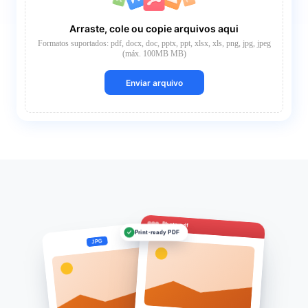
Arraste, cole ou copie arquivos aqui
Formatos suportados: pdf, docx, doc, pptx, ppt, xlsx, xls, png, jpg, jpeg
(máx. 100MB MB)
Enviar arquivo
Photo.pdf
Print-ready PDF
JPG