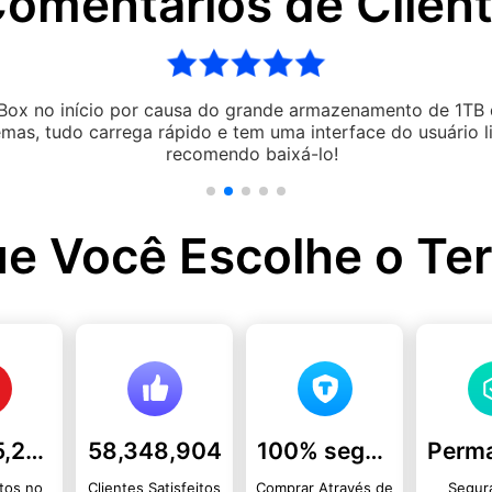
omentários de Clien
Após meses
Adoro! Mais fácil de usar e
e
novamente as fotos
ue Você Escolhe o Te
100,745,278
58,348,904
100% seguro
Perm
tos no
Clientes Satisfeitos
Comprar Através de
Segur
be
SSL de 256 bits
Paga