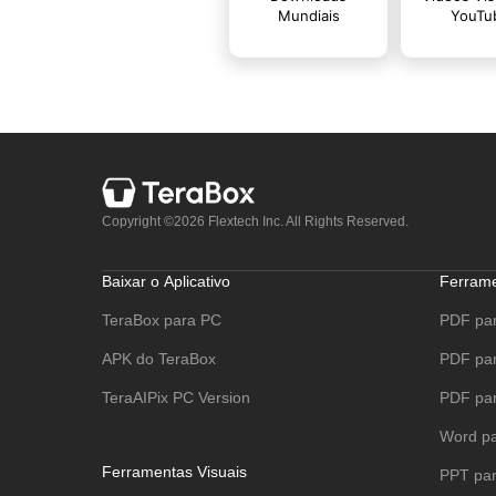
Copyright ©2026 Flextech Inc. All Rights Reserved.
Baixar o Aplicativo
Ferram
TeraBox para PC
PDF pa
APK do TeraBox
PDF pa
TeraAIPix PC Version
PDF par
Word p
Ferramentas Visuais
PPT pa
Gerador de Imagens com IA
Excel p