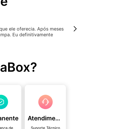
te
 compartilhar fotos em comparação com outros aplicativos
 de volta para seu celular a fim de compartilhá-las. Está 
raBox?
anente
Atendimento ao Cliente
ança de
Suporte Técnico
mento