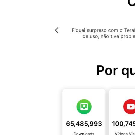
C
 causa do grande armazenamento de 1TB que ele oferecia. 
do e tem uma interface do usuário limpa. Eu definitivament
Por q
65,485,993
Downloads
Vídeos Vis
Mundiais
YouTu