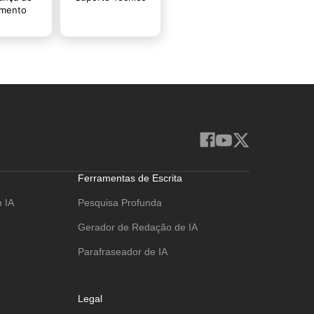
Ferramentas de Escrita
 IA
Pesquisa Profunda
Gerador de Redação de IA
Parafraseador de IA
Legal
Termos de serviço