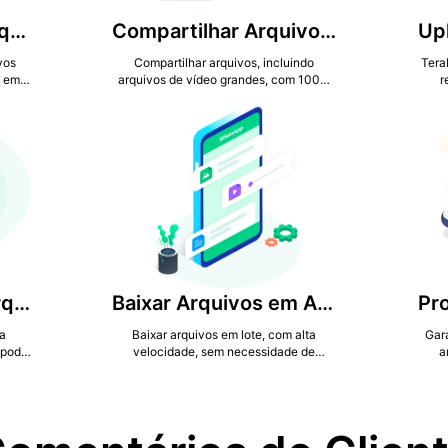
Transferência de Arquivo Grande
Compartilhar Arquivos Gratuitamente
vos
Compartilhar arquivos, incluindo
Tera
, em
arquivos de vídeo grandes, com 100%
r
a.
de segurança em ambos os lados.
Pesquisa Fácil de Arquivo
Baixar Arquivos em Alta Velocidade
a
Baixar arquivos em lote, com alta
Gara
 pode
velocidade, sem necessidade de
a
te.
esperar por muito tempo.