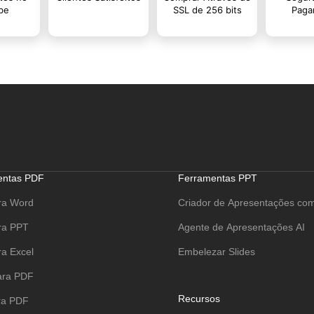
entas PDF
Ferramentas PPT
ra Word
Criador de Apresentações com
ra PPT
Agente de Apresentações AI
a Excel
Embelezar Slides
ara PDF
Recursos
ra PDF
Sobre Nós
ara PDF