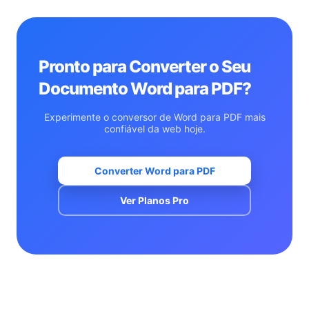
para que todos vejam exatamente o que você
projetou.
Pronto para Converter o Seu
Documento Word para PDF?
Experimente o conversor de Word para PDF mais
confiável da web hoje.
Converter Word para PDF
Ver Planos Pro