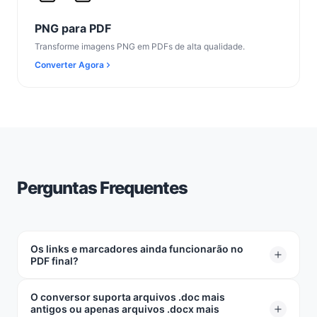
PNG para PDF
Transforme imagens PNG em PDFs de alta qualidade.
Converter Agora
Perguntas Frequentes
Os links e marcadores ainda funcionarão no
PDF final?
O conversor suporta arquivos .doc mais
Sim! Quaisquer links de sites, o seu índice e links para
antigos ou apenas arquivos .docx mais
outras páginas dentro do seu arquivo permanecerão