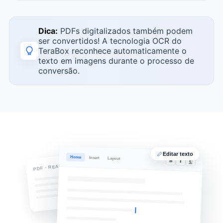
Dica:
PDFs digitalizados também podem
ser convertidos! A tecnologia OCR do
TeraBox reconhece automaticamente o
texto em imagens durante o processo de
conversão.
Editar texto
Home
Insert
Layout
B
I
U
PDF · READ-ONLY