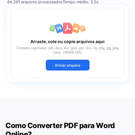
84.291 arquivos processados
Tempo médio: 3,5s
Arraste, cole ou copie arquivos aqui
Formatos suportados: pdf, docx, doc, pptx, ppt, xlsx, xls, png, jpg, jpeg
(máx. 100MB MB)
Enviar arquivo
Como Converter PDF para Word
Online?