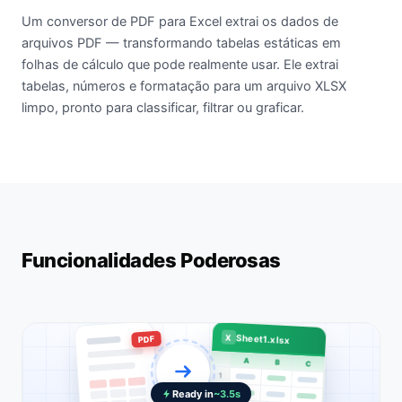
Um conversor de PDF para Excel extrai os dados de
arquivos PDF — transformando tabelas estáticas em
folhas de cálculo que pode realmente usar. Ele extrai
tabelas, números e formatação para um arquivo XLSX
limpo, pronto para classificar, filtrar ou graficar.
Funcionalidades Poderosas
X
Sheet1.xlsx
PDF
A
B
C
1
2
Ready in
~3.5s