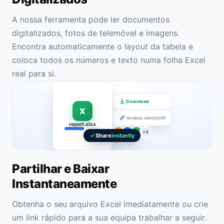
A nossa ferramenta pode ler documentos
digitalizados, fotos de telemóvel e imagens.
Encontra automaticamente o layout da tabela e
coloca todos os números e texto numa folha Excel
real para si.
Download
X
terabox.com/s/x9f
report.xlsx
A
K
M
+3
Share
instantly
Partilhar e Baixar
Instantaneamente
Obtenha o seu arquivo Excel imediatamente ou crie
um link rápido para a sua equipa trabalhar a seguir.