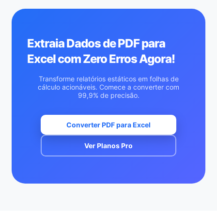
Extraia Dados de PDF para
Excel com Zero Erros Agora!
Transforme relatórios estáticos em folhas de
cálculo acionáveis. Comece a converter com
99,9% de precisão.
Converter PDF para Excel
Ver Planos Pro