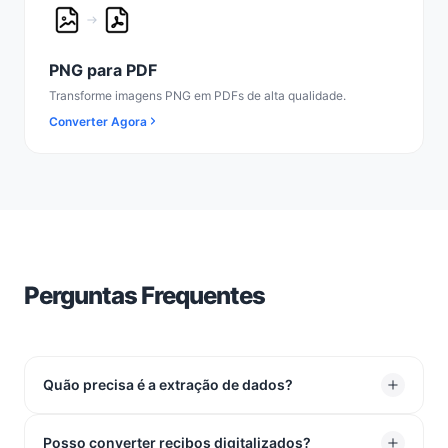
PNG para PDF
Transforme imagens PNG em PDFs de alta qualidade.
Converter Agora
Perguntas Frequentes
Quão precisa é a extração de dados?
É super precisa. Mesmo que as suas tabelas não
Posso converter recibos digitalizados?