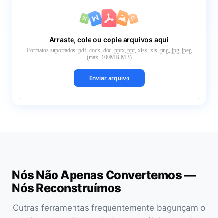
Arraste, cole ou copie arquivos aqui
Formatos suportados: pdf, docx, doc, pptx, ppt, xlsx, xls, png, jpg, jpeg
(máx. 100MB MB)
Enviar arquivo
Nós Não Apenas Convertemos —
Nós Reconstruímos
Outras ferramentas frequentemente bagunçam o