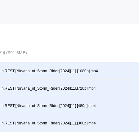
ित हैं (691.5MB)
hin.REST][Nirvana_of_Storm_Rider][2024][11].[1080p].mp4
hin.REST][Nirvana_of_Storm_Rider][2024][11].[720p].mp4
hin.REST][Nirvana_of_Storm_Rider][2024][11].[480p].mp4
hin.REST][Nirvana_of_Storm_Rider][2024][11].[360p].mp4